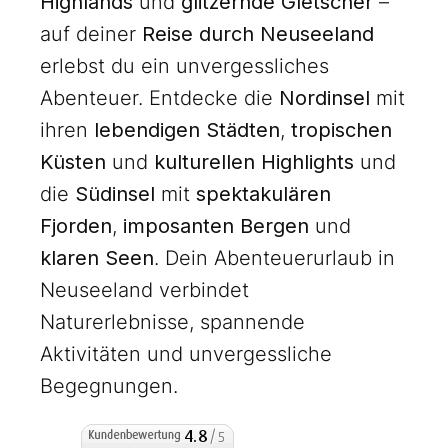
Highlands
und
glitzernde Gletscher
–
auf deiner
Reise durch Neuseeland
erlebst du ein unvergessliches
Abenteuer. Entdecke die
Nordinsel
mit
ihren
lebendigen Städten
,
tropischen
Küsten
und
kulturellen Highlights
und
die
Südinsel
mit
spektakulären
Fjorden
,
imposanten Bergen
und
klaren Seen
. Dein Abenteuerurlaub in
Neuseeland verbindet
Naturerlebnisse, spannende
Aktivitäten und unvergessliche
Begegnungen.