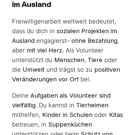
im Ausland
Freiwilligenarbeit weltweit bedeutet,
dass du dich in
sozialen Projekten im
Ausland
engagierst–
ohne Bezahlung
,
aber
mit viel Herz.
Als Volunteer
unterstützt du
Menschen
,
Tiere
oder
die
Umwelt
und trägst so zu
positiven
Veränderungen vor Ort
bei.
Deine
Aufgaben als Volunteer sind
vielfältig
. Du kannst in
Tierheimen
mithelfen,
Kinder in Schulen
oder
Kitas
betreuen, in
Suppenküchen
unterstützen oder beim
Schutz von