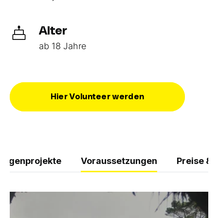
Alter
ab 18 Jahre
Hier Volunteer werden
illigenprojekte
Voraussetzungen
Preise & 