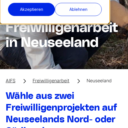
Akzeptieren
Ablehnen
Freiwilligenarbeit
Freiwilligenarbeit
in Neuseeland
AIFS
Freiwilligenarbeit
Neuseeland
Wähle aus zwei
Freiwilligenprojekten auf
Neuseelands Nord- oder