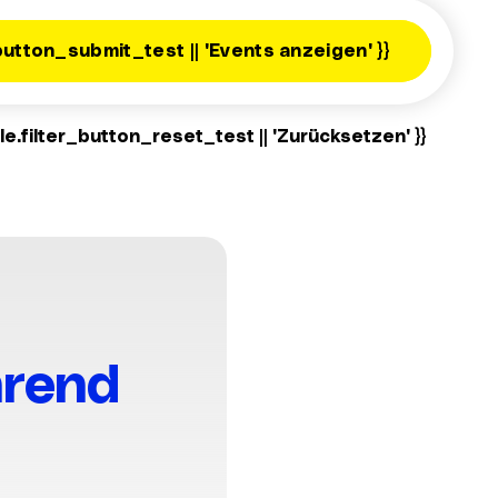
button_submit_test || 'Events anzeigen' }}
le.filter_button_reset_test || 'Zurücksetzen' }}
hrend