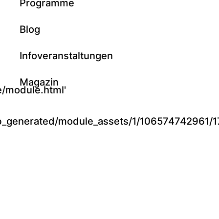
Programme
Blog
Infoveranstaltungen
Magazin
/module.html'
hub_generated/module_assets/1/106574742961/