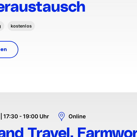
eraustausch
g
kostenlos
ren
| 17:30 - 19:00 Uhr
Online
and Travel, Farmwo