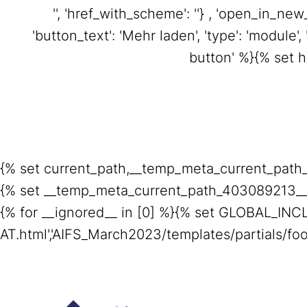
'', 'href_with_scheme': ''} , 'open_in_new_
'button_text': 'Mehr laden', 'type': 'modul
button' %}{% set hr
{% set current_path,__temp_meta_current_path
{% set __temp_meta_current_path_403089213__,
{% for __ignored__ in [0] %}{% set GLOBAL_INC
AT.html','AIFS_March2023/templates/partials/foo