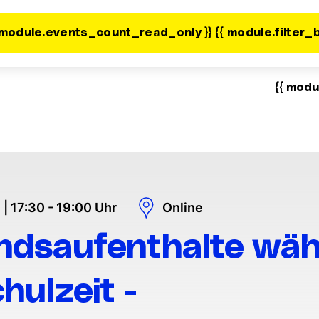
 module.events_count_read_only }}
{{ module.filter_
{{ modu
| 17:30 - 19:00 Uhr
Online
ndsaufenthalte wä
hulzeit -