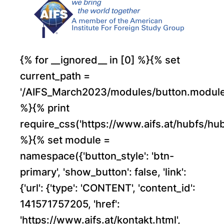
{% for __ignored__ in [0] %}{% set
current_path =
'/AIFS_March2023/modules/button.module
%}{% print
require_css('https://www.aifs.at/hubfs/
%}{% set module =
namespace({'button_style': 'btn-
primary', 'show_button': false, 'link':
{'url': {'type': 'CONTENT', 'content_id':
141571757205, 'href':
'https://www.aifs.at/kontakt.html',