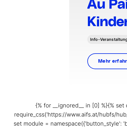
Au Pai
Kinde
Info-Veranstaltun
Mehr erfah
{% for __ignored__ in [0] %}{% se
require_css('https://www.aifs.at/hubfs/
set module = namespace({'button_style': 'btn-o