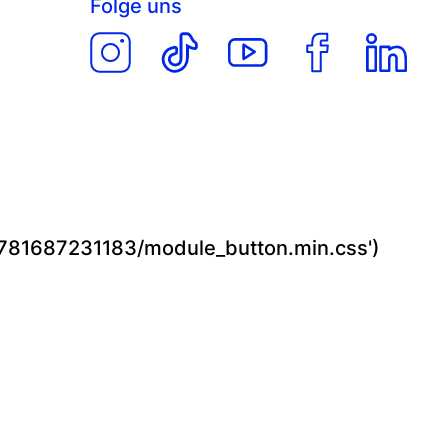
Folge uns
1781687231183/module_button.min.css')