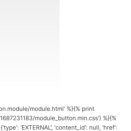
ton.module/module.html' %}{% print
81687231183/module_button.min.css') %}{%
'type': 'EXTERNAL', 'content_id': null, 'href':