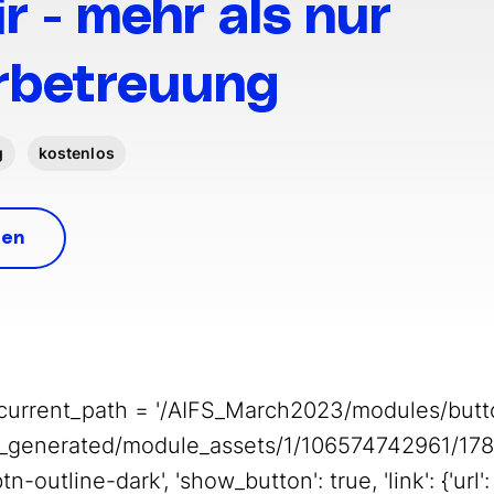
r - mehr als nur
rbetreuung
g
kostenlos
ren
t current_path = '/AIFS_March2023/modules/but
hub_generated/module_assets/1/106574742961/17
utline-dark', 'show_button': true, 'link': {'url': {