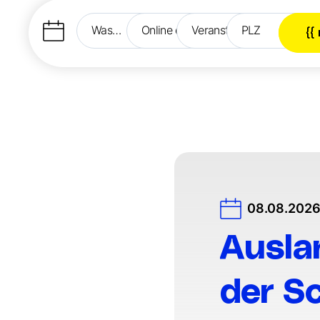
Was
Online oder
Veranstaltungsland
PLZ
{{
interessiert
vor Ort?
dich?
08.08.2026 
Ausla
der Sc