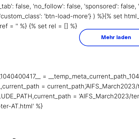
tab': false, 'no_follow': false, 'sponsored': false, '
e', 'custom_class': 'btn-load-more'} ) %}{% set 
ef = '' %} {% set rel = [] %}
Mehr laden
_1040400417__ = __temp_meta_current_path_104
current_path = current_path,'AIFS_March2023/t
LUDE_PATH,current_path = 'AIFS_March2023/temp
ter-AT.html' %}