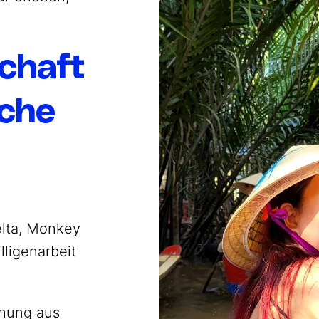
chaft
iche
lta, Monkey
lligenarbeit
chung aus