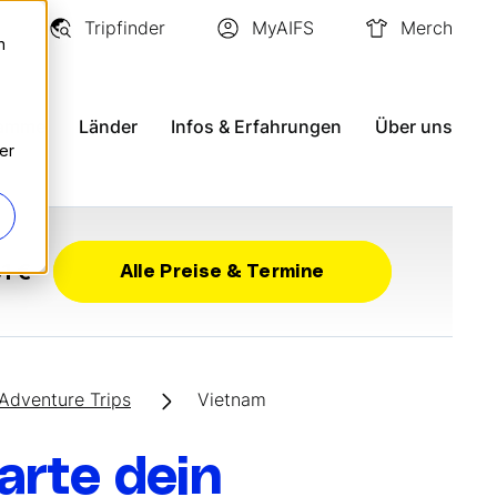
Tripfinder
MyAIFS
Merch
n
ramme
Länder
Infos & Erfahrungen
Über uns
er
1 €
Alle Preise & Termine
Adventure Trips
Vietnam
arte dein