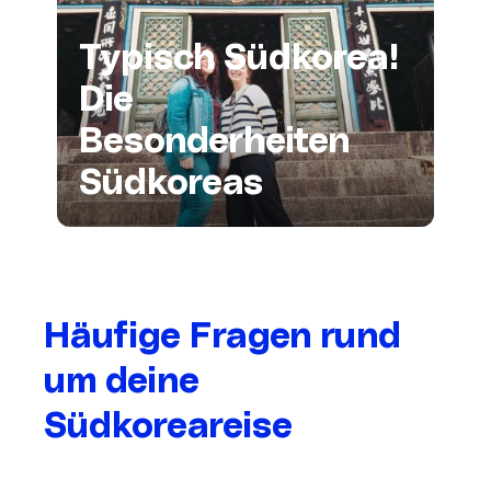
Typisch Südkorea!
Die
Besonderheiten
Südkoreas
Häufige Fragen rund
um deine
Südkoreareise