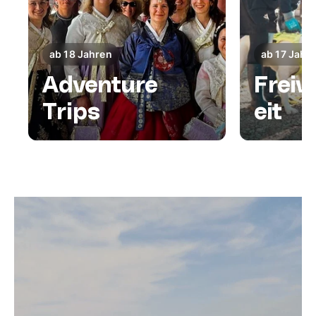
ab 18 Jahren
ab 17 Jahr
Adventure
Freiw
Trips
eit