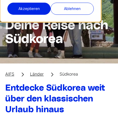
Akzeptieren
Ablehnen
Asien
Deine Reise nach
Südkorea
AIFS
Länder
Südkorea
Entdecke Südkorea weit
über den klassischen
Urlaub hinaus