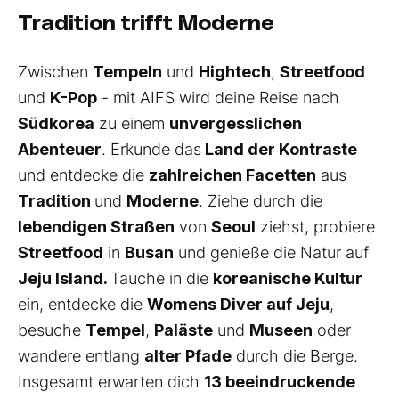
Tradition trifft Moderne
Zwischen
Tempeln
und
Hightech
,
Streetfood
und
K-Pop
- mit AIFS wird deine Reise nach
Südkorea
zu einem
unvergesslichen
Abenteuer
. Erkunde das
Land der Kontraste
und entdecke die
zahlreichen Facetten
aus
Tradition
und
Moderne
. Ziehe durch die
lebendigen Straßen
von
Seoul
ziehst, probiere
Streetfood
in
Busan
und genieße die Natur auf
Jeju Island.
Tauche in die
koreanische Kultur
ein, entdecke die
Womens Diver auf Jeju
,
besuche
Tempel
,
Paläste
und
Museen
oder
wandere entlang
alter Pfade
durch die Berge.
Insgesamt erwarten dich
13 beeindruckende