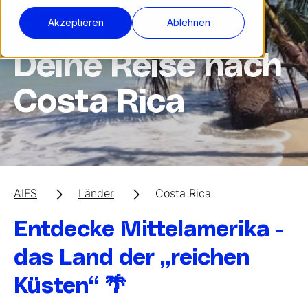
Akzeptieren
Ablehnen
Amerika
Deine Reise nach
Costa Rica
AIFS
Länder
Costa Rica
Entdecke Mittelamerika -
das Land der „reichen
Küsten“ 🌴