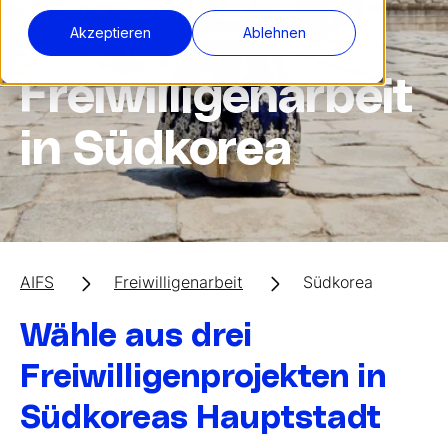
Akzeptieren
Ablehnen
🛫 mit Hin- und Rückflug buchbar
Freiwilligenarbeit
in Südkorea
AIFS
Freiwilligenarbeit
Südkorea
Wähle aus drei
Freiwilligenprojekten in
Südkoreas Hauptstadt