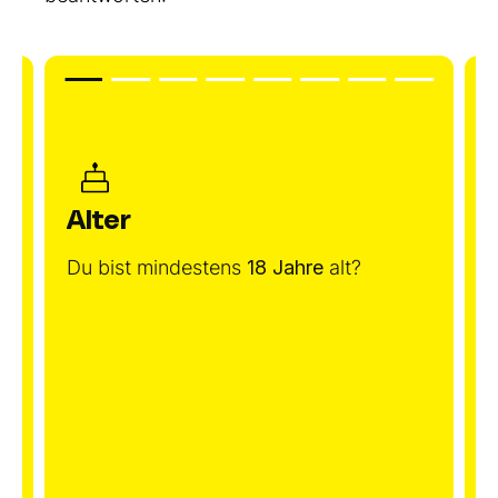
Alter
Du bist mindestens
18 Jahre
alt?
B
ö
R
u
A