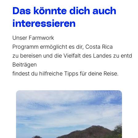
Das könnte dich auch
interessieren
U
nser
F
armw
o
r
k
P
r
o
g
r
a
m
m
e
r
m
ö
g
l
i
c
h
t
e
s
d
i
r
,
Costa Rica
z
u
b
e
r
e
i
s
e
n
u
n
d
d
i
e
V
i
e
l
f
a
l
t
d
e
s
L
a
n
d
e
s
z
u
e
n
t
d
e
B
e
i
t
rä
gen
f
i
n
d
e
s
t
d
u
h
i
l
f
r
e
i
c
h
e
T
i
p
p
s
f
ü
r
d
e
i
n
e
R
e
i
s
e.