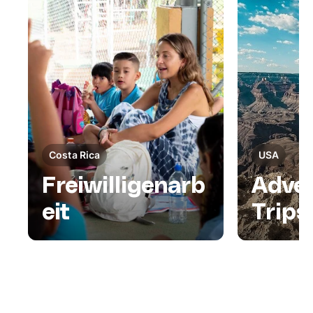
Costa Rica
USA
Freiwilligenarb
Adve
eit
Trips