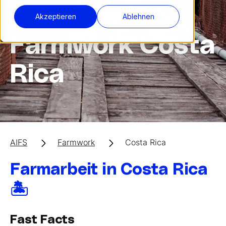
Farmwork
Akzeptieren
Ablehnen
Farmwork Costa
Rica
AIFS
Farmwork
Costa Rica
Farmarbeit in Costa Rica
🏝️
Fast Facts