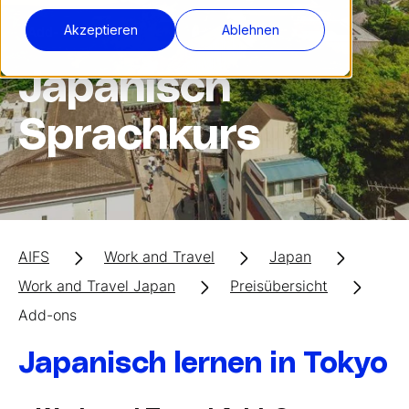
Akzeptieren
Ablehnen
Add-Ons
Japanisch
Sprachkurs
AIFS
Work and Travel
Japan
Work and Travel Japan
Preisübersicht
Add-ons
Japanisch lernen in Tokyo