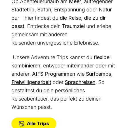
Ob Abenteuerurlaub am
Meer
, aufregender
Städtetrip
,
Safari
,
Entspannung
oder
Natur
pur
– hier findest du
die Reise,
die zu dir
passt
. Entdecke dein
Traumziel
und erlebe
gemeinsam mit anderen
Reisenden unvergessliche Erlebnisse.
Unsere Adventure Trips kannst du
flexibel
kombinieren
, entweder
miteinander
oder mit
anderen
AIFS Programmen
wie
Surfcamps
,
Freiwilligenarbeit
oder
Sprachreisen
. So
gestaltest du dein persönliches
Reiseabenteuer, das perfekt zu deinen
Wünschen passt.
Alle Trips