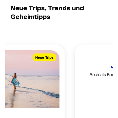
Neue Trips, Trends und
Geheimtipps
Neue Trips
Ja
Auch als Kombina
mög