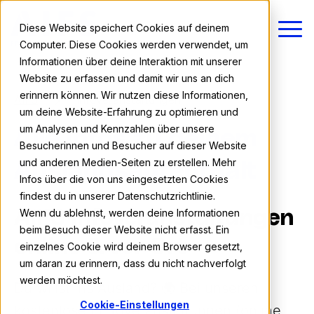
Diese Website speichert Cookies auf deinem
Computer. Diese Cookies werden verwendet, um
Informationen über deine Interaktion mit unserer
Website zu erfassen und damit wir uns an dich
erinnern können. Wir nutzen diese Informationen,
AIFS
Infoveranstaltungen
um deine Website-Erfahrung zu optimieren und
um Analysen und Kennzahlen über unsere
Alle Infos zu deinem
Besucherinnen und Besucher auf dieser Website
und anderen Medien-Seiten zu erstellen. Mehr
Auslandsaufenthalt
Infos über die von uns eingesetzten Cookies
findest du in unserer Datenschutzrichtlinie.
Wenn du ablehnst, werden deine Informationen
AIFS Infoveranstaltungen
beim Besuch dieser Website nicht erfasst. Ein
online & vor Ort
einzelnes Cookie wird deinem Browser gesetzt,
um daran zu erinnern, dass du nicht nachverfolgt
werden möchtest.
Du willst ins Ausland? 🌍 Bei unseren
Cookie-Einstellungen
kostenlosen Infoveranstaltungen (online