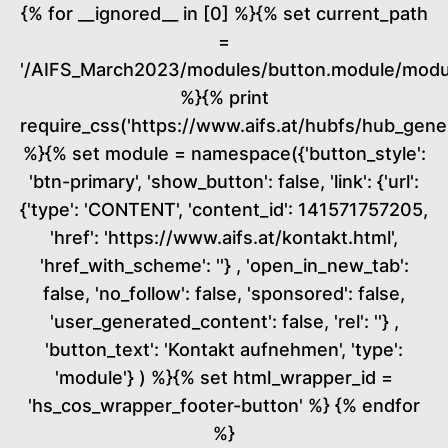
{% for __ignored__ in [0] %}{% set current_path
=
'/AIFS_March2023/modules/button.module/modul
%}{% print
require_css('https://www.aifs.at/hubfs/hub_ge
%}{% set module = namespace({'button_style':
'btn-primary', 'show_button': false, 'link': {'url':
{'type': 'CONTENT', 'content_id': 141571757205,
'href': 'https://www.aifs.at/kontakt.html',
'href_with_scheme': ''} , 'open_in_new_tab':
false, 'no_follow': false, 'sponsored': false,
'user_generated_content': false, 'rel': ''} ,
'button_text': 'Kontakt aufnehmen', 'type':
'module'} ) %}{% set html_wrapper_id =
'hs_cos_wrapper_footer-button' %} {% endfor
%}