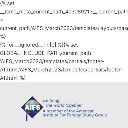
{% set
__temp_meta_current_path_403089213__,current_pat
=
current_path,'AIFS_March2023/templates/layouts/base
%}
{% for __ignored__ in [0] %}{% set
GLOBAL_INCLUDE_PATH,current_path =
'AIFS_March2023/templates/partials/footer-
AT.html','AIFS_March2023/templates/partials/footer-
AT.html' %}