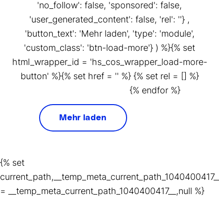
'no_follow': false, 'sponsored': false,
'user_generated_content': false, 'rel': ''} ,
'button_text': 'Mehr laden', 'type': 'module',
'custom_class': 'btn-load-more'} ) %}{% set
html_wrapper_id = 'hs_cos_wrapper_load-more-
button' %}{% set href = '' %} {% set rel = [] %}
{% endfor %}
Mehr laden
{% set
current_path,__temp_meta_current_path_1040400417_
= __temp_meta_current_path_1040400417__,null %}