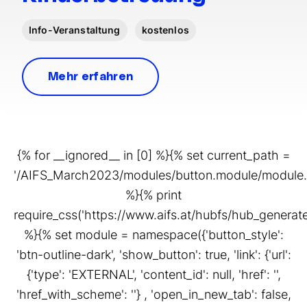
Info-Veranstaltung
kostenlos
Mehr erfahren
{% for __ignored__ in [0] %}{% set current_path =
'/AIFS_March2023/modules/button.module/module.
%}{% print
require_css('https://www.aifs.at/hubfs/hub_gener
%}{% set module = namespace({'button_style':
'btn-outline-dark', 'show_button': true, 'link': {'url':
{'type': 'EXTERNAL', 'content_id': null, 'href': '',
'href_with_scheme': ''} , 'open_in_new_tab': false,