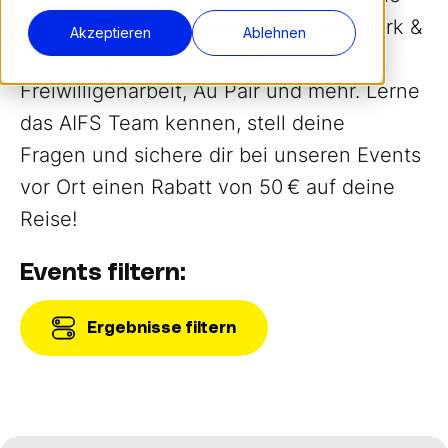
oder vor Ort) erfährst du alles über Work &
Akzeptieren
Ablehnen
Travel, Auslandssemester,
Freiwilligenarbeit, Au Pair und mehr. Lerne
das AIFS Team kennen, stell deine
Fragen und sichere dir bei unseren Events
vor Ort einen Rabatt von 50 € auf deine
Reise!
Events filtern:
Ergebnisse filtern